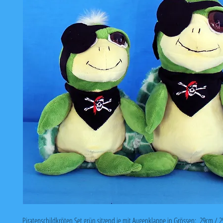
Piratenschildkröten Set grün sitzend je mit Augenklappe in Grössen: 29cm / 