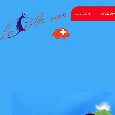
H o m e
Online