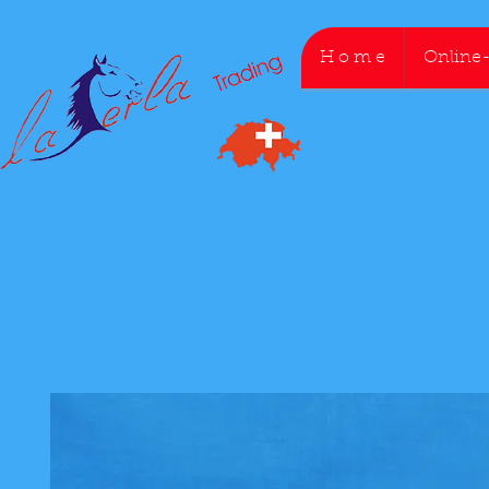
H o m e
Online