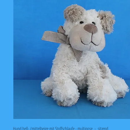
Hund hell- /mittelbeige mit Stoffschlaufe - multipose - sitzend