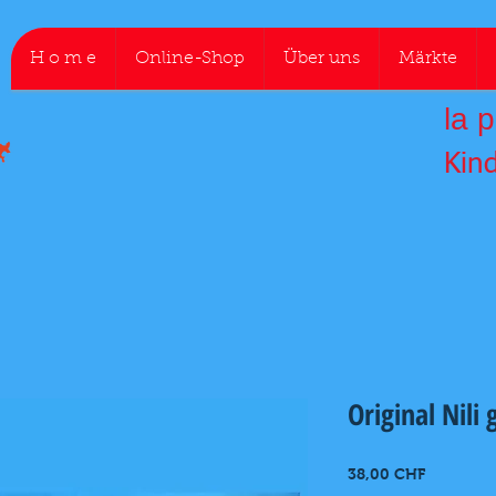
H o m e
Online-Shop
Über uns
Märkte
la p
Kin
Original Nili
Preis
38,00 CHF