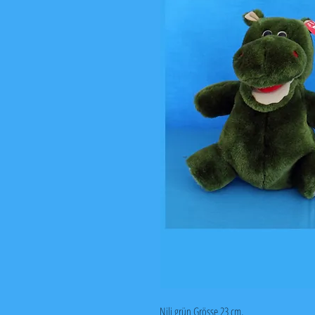
Nili grün Grösse 23 cm,