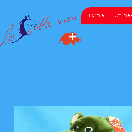
H o m e
Online