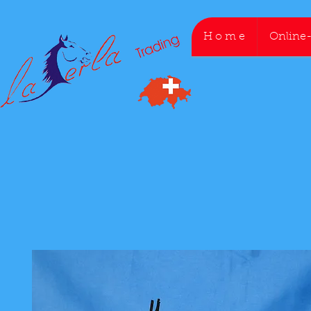
H o m e
Online