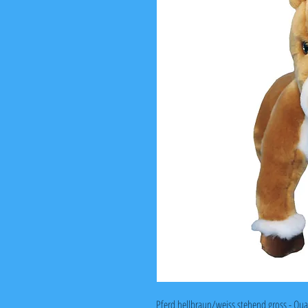
Pferd hellbraun/weiss stehend gross - Qua