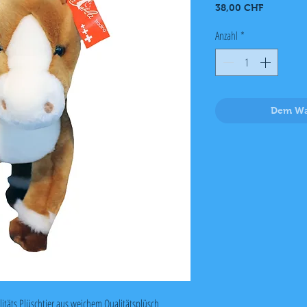
Preis
38,00 CHF
Anzahl
*
Dem Wa
litäts Plüschtier aus weichem Qualitätsplüsch