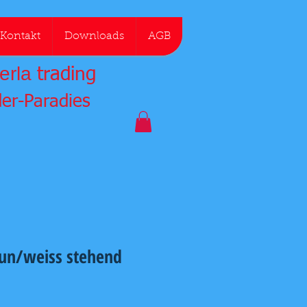
Kontakt
Downloads
AGB
erla
trading
der-Paradies
aun/weiss stehend