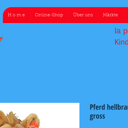
H o m e
Online-Shop
Über uns
Märkte
la p
Kin
Pferd hellbr
gross