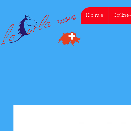
H o m e
Online